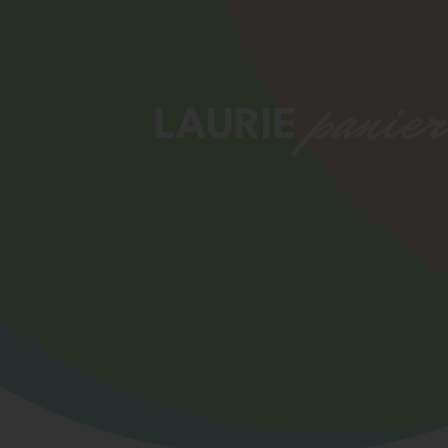
panier
LAURIE