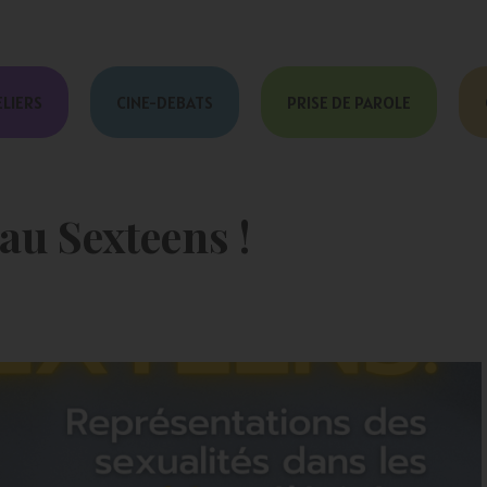
ELIERS
CINE-DEBATS
PRISE DE PAROLE
au Sexteens !