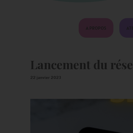
Aller
A PROPOS
AT
au
contenu
Lancement du rése
22 janvier 2023