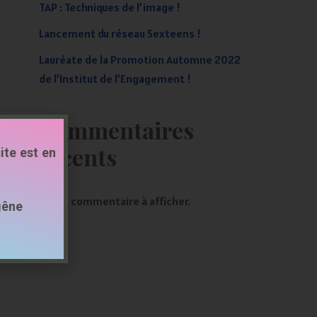
TAP : Techniques de l’image !
Lancement du réseau Sexteens !
Lauréate de la Promotion Automne 2022
de l’Institut de l’Engagement !
Commentaires
récents
ite est en
Aucun commentaire à afficher.
gêne