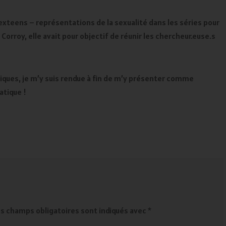
Sexteens – représentations de la sexualité dans les séries pour
orroy, elle avait pour objectif de réunir les chercheur.euse.s
iques, je m’y suis rendue à fin de m’y présenter comme
atique !
es champs obligatoires sont indiqués avec
*